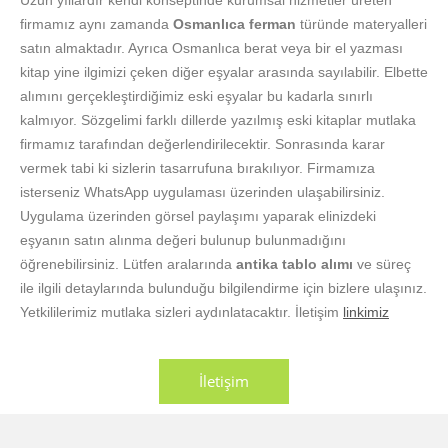
Uzun yıllardır kendi konseptinde kurumsal hizmetler üreten
firmamız aynı zamanda
Osmanlıca ferman
türünde materyalleri
satın almaktadır. Ayrıca Osmanlıca berat veya bir el yazması
kitap yine ilgimizi çeken diğer eşyalar arasında sayılabilir. Elbette
alımını gerçekleştirdiğimiz eski eşyalar bu kadarla sınırlı
kalmıyor. Sözgelimi farklı dillerde yazılmış eski kitaplar mutlaka
firmamız tarafından değerlendirilecektir. Sonrasında karar
vermek tabi ki sizlerin tasarrufuna bırakılıyor. Firmamıza
isterseniz WhatsApp uygulaması üzerinden ulaşabilirsiniz.
Uygulama üzerinden görsel paylaşımı yaparak elinizdeki
eşyanın satın alınma değeri bulunup bulunmadığını
öğrenebilirsiniz. Lütfen aralarında
antika tablo alımı
ve süreç
ile ilgili detaylarında bulunduğu bilgilendirme için bizlere ulaşınız.
Yetkililerimiz mutlaka sizleri aydınlatacaktır. İletişim
linkimiz
İletişim