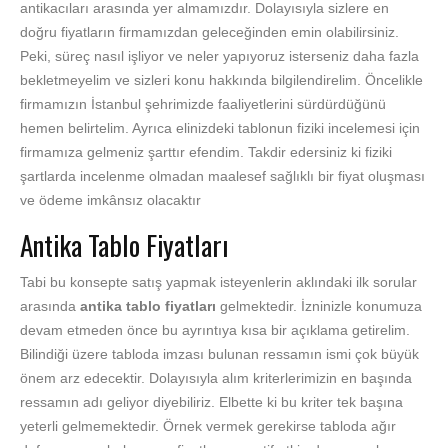
antikacıları arasında yer almamızdır. Dolayısıyla sizlere en
doğru fiyatların firmamızdan geleceğinden emin olabilirsiniz.
Peki, süreç nasıl işliyor ve neler yapıyoruz isterseniz daha fazla
bekletmeyelim ve sizleri konu hakkında bilgilendirelim. Öncelikle
firmamızın İstanbul şehrimizde faaliyetlerini sürdürdüğünü
hemen belirtelim. Ayrıca elinizdeki tablonun fiziki incelemesi için
firmamıza gelmeniz şarttır efendim. Takdir edersiniz ki fiziki
şartlarda incelenme olmadan maalesef sağlıklı bir fiyat oluşması
ve ödeme imkânsız olacaktır
Antika Tablo Fiyatları
Tabi bu konsepte satış yapmak isteyenlerin aklındaki ilk sorular
arasında
antika tablo fiyatları
gelmektedir. İzninizle konumuza
devam etmeden önce bu ayrıntıya kısa bir açıklama getirelim.
Bilindiği üzere tabloda imzası bulunan ressamın ismi çok büyük
önem arz edecektir. Dolayısıyla alım kriterlerimizin en başında
ressamın adı geliyor diyebiliriz. Elbette ki bu kriter tek başına
yeterli gelmemektedir. Örnek vermek gerekirse tabloda ağır